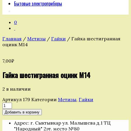
Бытовые электроприборы
0
Главная
/
Метизы
/
Гайки
/ Гайка шестигранная
оцинк М14
7,00
₽
Гайка шестигранная оцинк М14
2 в наличии
Артикул
179
Категории
Метизы
,
Гайки
Количество
товара
Добавить в корзину
Гайка
шестигранная
Адрес: г. Сыктывкар ул. Малышева д.1 ТЦ
оцинк
"Народный" 2эт. место №80