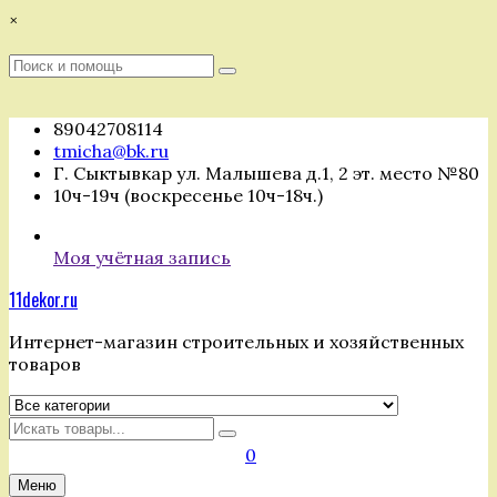
Перейти
×
к
содержимому
Поиск
Поиск
:
89042708114
tmicha@bk.ru
Г. Сыктывкар ул. Малышева д.1, 2 эт. место №80
10ч-19ч (воскресенье 10ч-18ч.)
Моя учётная запись
11dekor.ru
Интернет-магазин строительных и хозяйственных
товаров
Искать
0
Меню