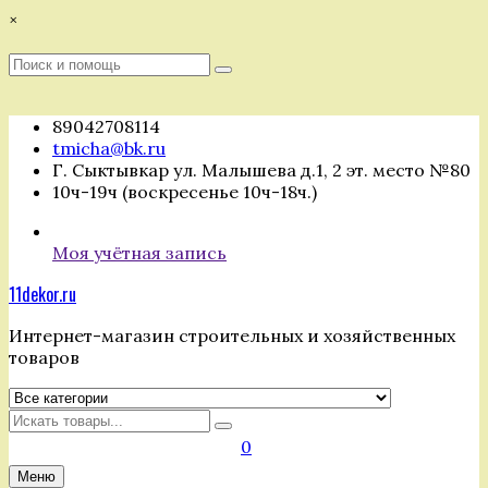
Перейти
×
к
содержимому
Поиск
Поиск
:
89042708114
tmicha@bk.ru
Г. Сыктывкар ул. Малышева д.1, 2 эт. место №80
10ч-19ч (воскресенье 10ч-18ч.)
Моя учётная запись
11dekor.ru
Интернет-магазин строительных и хозяйственных
товаров
Искать
0
Меню