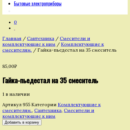
Бытовые электроприборы
0
Главная
/
Сантехника
/
Смесители и
комплектующие к ним
/
Комплектующие к
смесителям.
/ Гайка-пьедестал на 35 смеситель
85,00
₽
Гайка-пьедестал на 35 смеситель
1 в наличии
Артикул
955
Категории
Комплектующие к
смесителям.
,
Сантехника
,
Смесители и
комплектующие к ним
Количество
Добавить в корзину
товара