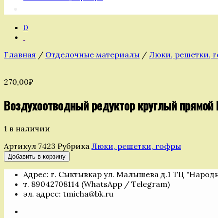
0
Главная
/
Отделочные материалы
/
Люки, решетки, 
270,00
₽
Воздухоотводный редуктор круглый прямой 
1 в наличии
Артикул
7423
Рубрика
Люки, решетки, гофры
Количество
Добавить в корзину
товара
Адрес: г. Сыктывкар ул. Малышева д.1 ТЦ "Народ
Воздухоотводный
т. 89042708114 (WhatsApp / Telegram)
редуктор
эл. адрес: tmicha@bk.ru
круглый
прямой
ПВХ