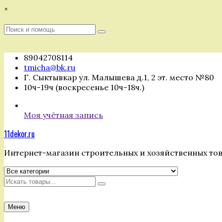
Перейти
×
к
содержимому
Поиск
Поиск
:
89042708114
tmicha@bk.ru
Г. Сыктывкар ул. Малышева д.1, 2 эт. место №80
10ч-19ч (воскресенье 10ч-18ч.)
Моя учётная запись
11dekor.ru
Интернет-магазин строительных и хозяйственных то
Искать
Меню