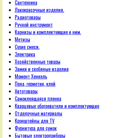
Сантехника
Лакокрасочные изделия.
Радиотовары
Ручной инструмент
Карнизы и комплектующие к ним.
Метизы
Сухие смеси.
Электрика
Хозяйственные товары
Замки и скобяные изделия
Момент Хенкель
Пена, герметик, клей
Автотовары
Самоклеящаяся пленка
Кварцевые обогреватели и комплектующие
Отделочные материалы
Кронштейны для TV
Фурнитура для сумок
Бытовые электроприборы