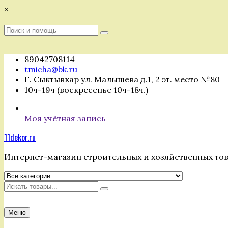
Перейти
×
к
содержимому
Поиск
Поиск
:
89042708114
tmicha@bk.ru
Г. Сыктывкар ул. Малышева д.1, 2 эт. место №80
10ч-19ч (воскресенье 10ч-18ч.)
Моя учётная запись
11dekor.ru
Интернет-магазин строительных и хозяйственных то
Искать
Меню