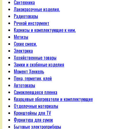
Сантехника
Лакокрасочные изделия.
Радиотовары
Ручной инструмент
Карнизы и комплектующие к ним.
Метизы
Сухие смеси.
Электрика
Хозяйственные товары
Замки и скобяные изделия
Момент Хенкель
Пена, герметик, клей
Автотовары
Самоклеящаяся пленка
Кварцевые обогреватели и комплектующие
Отделочные материалы
Кронштейны для TV
Фурнитура для сумок
Бытовые электроприборы