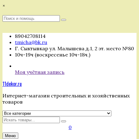
Перейти
×
к
содержимому
Поиск
Поиск
:
89042708114
tmicha@bk.ru
Г. Сыктывкар ул. Малышева д.1, 2 эт. место №80
10ч-19ч (воскресенье 10ч-18ч.)
Моя учётная запись
11dekor.ru
Интернет-магазин строительных и хозяйственных
товаров
Искать
0
Меню