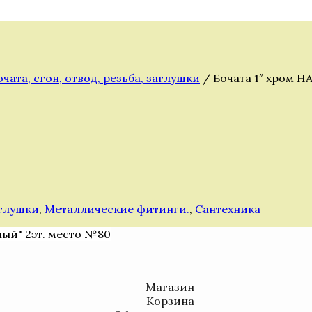
очата, сгон, отвод, резьба, заглушки
/ Бочата 1″ хром Н
аглушки
,
Металлические фитинги.
,
Сантехника
ный" 2эт. место №80
Магазин
Корзина