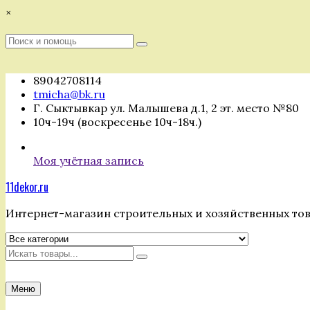
Перейти
×
к
содержимому
Поиск
Поиск
:
89042708114
tmicha@bk.ru
Г. Сыктывкар ул. Малышева д.1, 2 эт. место №80
10ч-19ч (воскресенье 10ч-18ч.)
Моя учётная запись
11dekor.ru
Интернет-магазин строительных и хозяйственных то
Искать
Меню