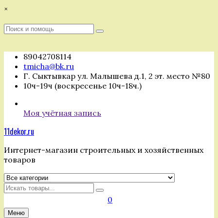
Перейти
×
к
содержимому
Поиск
Поиск
:
89042708114
tmicha@bk.ru
Г. Сыктывкар ул. Малышева д.1, 2 эт. место №80
10ч-19ч (воскресенье 10ч-18ч.)
Моя учётная запись
11dekor.ru
Интернет-магазин строительных и хозяйственных
товаров
Искать
0
Меню