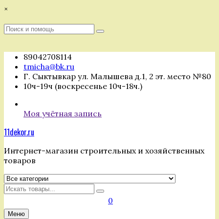
Перейти
×
к
содержимому
Поиск
Поиск
:
89042708114
tmicha@bk.ru
Г. Сыктывкар ул. Малышева д.1, 2 эт. место №80
10ч-19ч (воскресенье 10ч-18ч.)
Моя учётная запись
11dekor.ru
Интернет-магазин строительных и хозяйственных
товаров
Искать
0
Меню