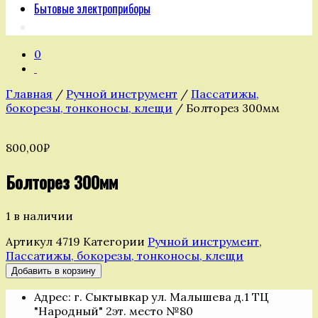
Бытовые электроприборы
0
Главная
/
Ручной инструмент
/
Пассатижы,
бокорезы, тонконосы, клещи
/ Болторез 300мм
800,00
₽
Болторез 300мм
1 в наличии
Артикул
4719
Категории
Ручной инструмент
,
Пассатижы, бокорезы, тонконосы, клещи
Количество
Добавить в корзину
товара
Адрес: г. Сыктывкар ул. Малышева д.1 ТЦ
Болторез
"Народный" 2эт. место №80
300мм