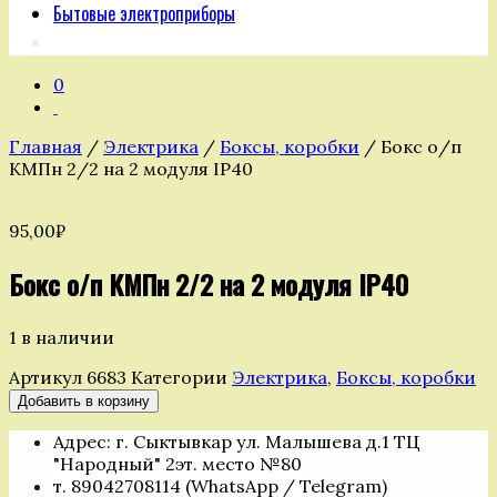
Бытовые электроприборы
0
Главная
/
Электрика
/
Боксы, коробки
/ Бокс о/п
КМПн 2/2 на 2 модуля IP40
95,00
₽
Бокс о/п КМПн 2/2 на 2 модуля IP40
1 в наличии
Артикул
6683
Категории
Электрика
,
Боксы, коробки
Количество
Добавить в корзину
товара
Адрес: г. Сыктывкар ул. Малышева д.1 ТЦ
Бокс
"Народный" 2эт. место №80
о/
т. 89042708114 (WhatsApp / Telegram)
п