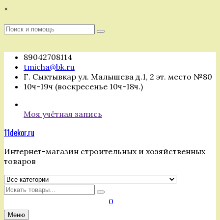
Перейти
×
к
содержимому
Поиск
Поиск
:
89042708114
tmicha@bk.ru
Г. Сыктывкар ул. Малышева д.1, 2 эт. место №80
10ч-19ч (воскресенье 10ч-18ч.)
Моя учётная запись
11dekor.ru
Интернет-магазин строительных и хозяйственных
товаров
Искать
0
Меню