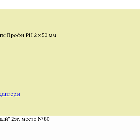
ты Профи РН 2 х 50 мм
адаптеры
ный" 2эт. место №80