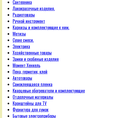
Сантехника
Лакокрасочные изделия.
Радиотовары
Ручной инструмент
Карнизы и комплектующие к ним.
Метизы
Сухие смеси.
Электрика
Хозяйственные товары
Замки и скобяные изделия
Момент Хенкель
Пена, герметик, клей
Автотовары
Самоклеящаяся пленка
Кварцевые обогреватели и комплектующие
Отделочные материалы
Кронштейны для TV
Фурнитура для сумок
Бытовые электроприборы