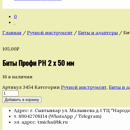
0
Главная
/
Ручной инструмент
/
Биты и адаптеры
/ Би
105,00
₽
Биты Профи РН 2 х 50 мм
16 в наличии
Артикул
3454
Категории
Ручной инструмент
,
Биты и 
Количество
товара
Добавить в корзину
Биты
Профи
Адрес: г. Сыктывкар ул. Малышева д.1 ТЦ "Народ
РН
т. 89042708114 (WhatsApp / Telegram)
2
эл. адрес: tmicha@bk.ru
х