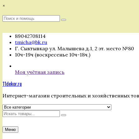
Перейти
×
к
содержимому
Поиск
Поиск
:
89042708114
tmicha@bk.ru
Г. Сыктывкар ул. Малышева д.1, 2 эт. место №80
10ч-19ч (воскресенье 10ч-18ч.)
Моя учётная запись
11dekor.ru
Интернет-магазин строительных и хозяйственных то
Искать
Меню