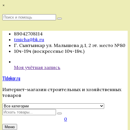
Перейти
×
к
содержимому
Поиск
Поиск
:
89042708114
tmicha@bk.ru
Г. Сыктывкар ул. Малышева д.1, 2 эт. место №80
10ч-19ч (воскресенье 10ч-18ч.)
Моя учётная запись
11dekor.ru
Интернет-магазин строительных и хозяйственных
товаров
Искать
0
Меню