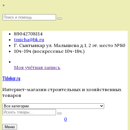
Перейти
×
к
содержимому
Поиск
Поиск
:
89042708114
tmicha@bk.ru
Г. Сыктывкар ул. Малышева д.1, 2 эт. место №80
10ч-19ч (воскресенье 10ч-18ч.)
Моя учётная запись
11dekor.ru
Интернет-магазин строительных и хозяйственных
товаров
Искать
0
Меню