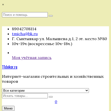
Перейти
×
к
содержимому
Поиск
Поиск
:
89042708114
tmicha@bk.ru
Г. Сыктывкар ул. Малышева д.1, 2 эт. место №80
10ч-19ч (воскресенье 10ч-18ч.)
Моя учётная запись
11dekor.ru
Интернет-магазин строительных и хозяйственных
товаров
Искать
0
Меню