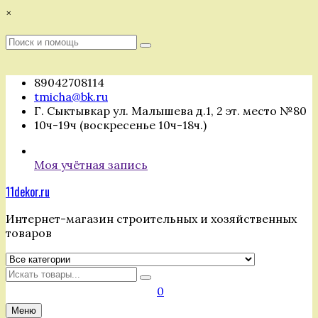
Перейти
×
к
содержимому
Поиск
Поиск
:
89042708114
tmicha@bk.ru
Г. Сыктывкар ул. Малышева д.1, 2 эт. место №80
10ч-19ч (воскресенье 10ч-18ч.)
Моя учётная запись
11dekor.ru
Интернет-магазин строительных и хозяйственных
товаров
Искать
0
Меню