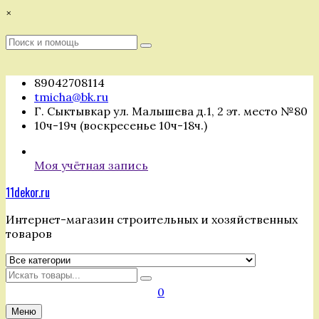
Перейти
×
к
содержимому
Поиск
Поиск
:
89042708114
tmicha@bk.ru
Г. Сыктывкар ул. Малышева д.1, 2 эт. место №80
10ч-19ч (воскресенье 10ч-18ч.)
Моя учётная запись
11dekor.ru
Интернет-магазин строительных и хозяйственных
товаров
Искать
0
Меню