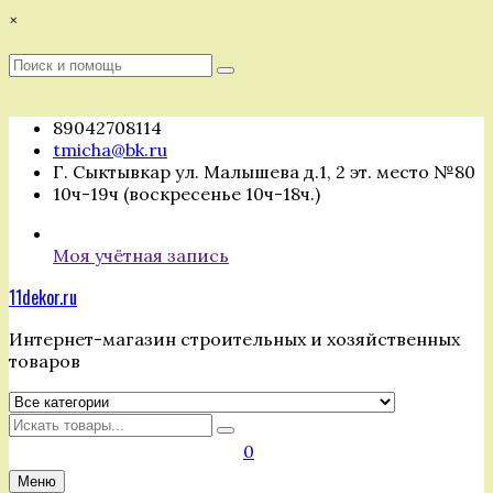
Перейти
×
к
содержимому
Поиск
Поиск
:
89042708114
tmicha@bk.ru
Г. Сыктывкар ул. Малышева д.1, 2 эт. место №80
10ч-19ч (воскресенье 10ч-18ч.)
Моя учётная запись
11dekor.ru
Интернет-магазин строительных и хозяйственных
товаров
Искать
0
Меню