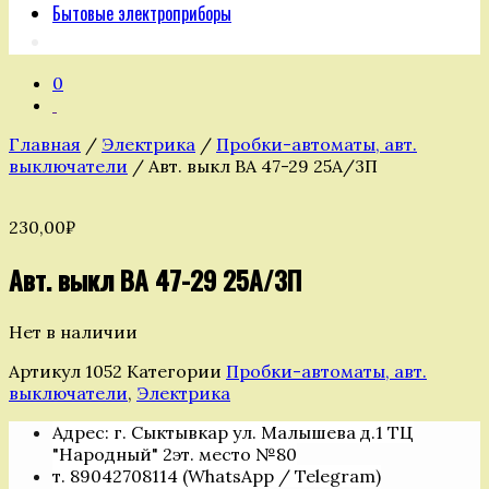
Бытовые электроприборы
0
Главная
/
Электрика
/
Пробки-автоматы, авт.
выключатели
/ Авт. выкл ВА 47-29 25А/3П
230,00
₽
Авт. выкл ВА 47-29 25А/3П
Нет в наличии
Артикул
1052
Категории
Пробки-автоматы, авт.
выключатели
,
Электрика
Адрес: г. Сыктывкар ул. Малышева д.1 ТЦ
"Народный" 2эт. место №80
т. 89042708114 (WhatsApp / Telegram)