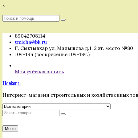
Перейти
×
к
содержимому
Поиск
Поиск
:
89042708114
tmicha@bk.ru
Г. Сыктывкар ул. Малышева д.1, 2 эт. место №80
10ч-19ч (воскресенье 10ч-18ч.)
Моя учётная запись
11dekor.ru
Интернет-магазин строительных и хозяйственных то
Искать
Меню