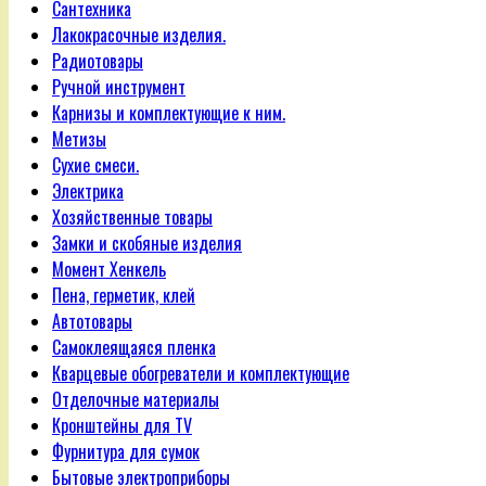
Сантехника
Лакокрасочные изделия.
Радиотовары
Ручной инструмент
Карнизы и комплектующие к ним.
Метизы
Сухие смеси.
Электрика
Хозяйственные товары
Замки и скобяные изделия
Момент Хенкель
Пена, герметик, клей
Автотовары
Самоклеящаяся пленка
Кварцевые обогреватели и комплектующие
Отделочные материалы
Кронштейны для TV
Фурнитура для сумок
Бытовые электроприборы