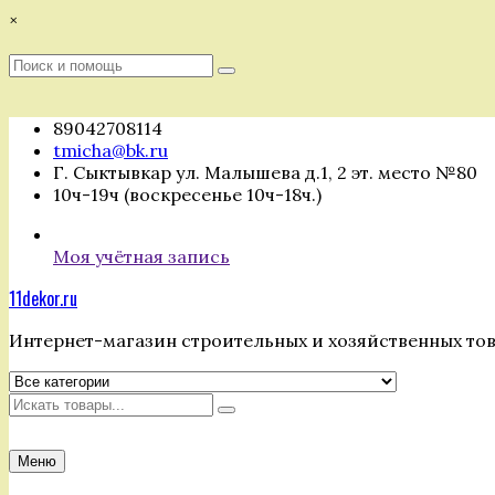
Перейти
×
к
содержимому
Поиск
Поиск
:
89042708114
tmicha@bk.ru
Г. Сыктывкар ул. Малышева д.1, 2 эт. место №80
10ч-19ч (воскресенье 10ч-18ч.)
Моя учётная запись
11dekor.ru
Интернет-магазин строительных и хозяйственных то
Искать
Меню