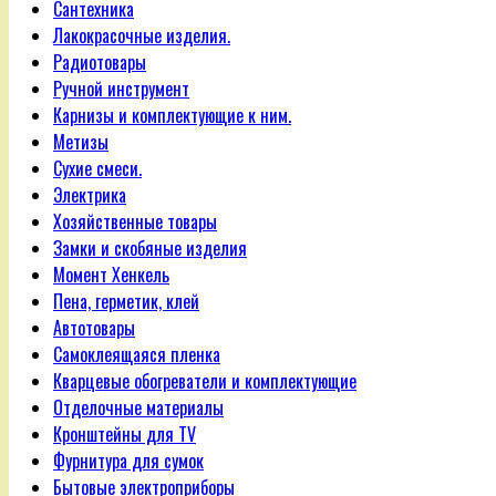
Сантехника
Лакокрасочные изделия.
Радиотовары
Ручной инструмент
Карнизы и комплектующие к ним.
Метизы
Сухие смеси.
Электрика
Хозяйственные товары
Замки и скобяные изделия
Момент Хенкель
Пена, герметик, клей
Автотовары
Самоклеящаяся пленка
Кварцевые обогреватели и комплектующие
Отделочные материалы
Кронштейны для TV
Фурнитура для сумок
Бытовые электроприборы