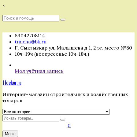
Перейти
×
к
содержимому
Поиск
Поиск
:
89042708114
tmicha@bk.ru
Г. Сыктывкар ул. Малышева д.1, 2 эт. место №80
10ч-19ч (воскресенье 10ч-18ч.)
Моя учётная запись
11dekor.ru
Интернет-магазин строительных и хозяйственных
товаров
Искать
0
Меню