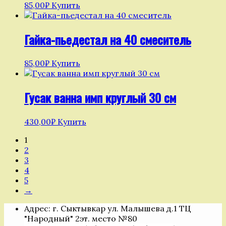
85,00
₽
Купить
Гайка-пьедестал на 40 смеситель
85,00
₽
Купить
Гусак ванна имп круглый 30 см
430,00
₽
Купить
1
2
3
4
5
→
Адрес: г. Сыктывкар ул. Малышева д.1 ТЦ
"Народный" 2эт. место №80