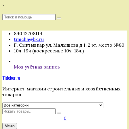
Перейти
×
к
содержимому
Поиск
Поиск
:
89042708114
tmicha@bk.ru
Г. Сыктывкар ул. Малышева д.1, 2 эт. место №80
10ч-19ч (воскресенье 10ч-18ч.)
Моя учётная запись
11dekor.ru
Интернет-магазин строительных и хозяйственных
товаров
Искать
0
Меню