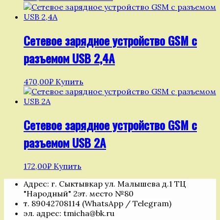
Сетевое зарядное устройство GSM с
разъемом USB 2,4А
470,00
₽
Купить
Сетевое зарядное устройство GSM с
разъемом USB 2А
172,00
₽
Купить
Адрес: г. Сыктывкар ул. Малышева д.1 ТЦ
"Народный" 2эт. место №80
т. 89042708114 (WhatsApp / Telegram)
эл. адрес: tmicha@bk.ru