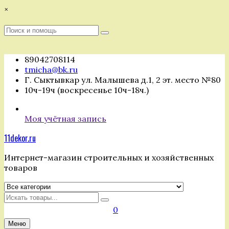
Перейти
×
к
содержимому
Поиск
Поиск
:
89042708114
tmicha@bk.ru
Г. Сыктывкар ул. Малышева д.1, 2 эт. место №80
10ч-19ч (воскресенье 10ч-18ч.)
Моя учётная запись
11dekor.ru
Интернет-магазин строительных и хозяйственных
товаров
Искать
0
Меню