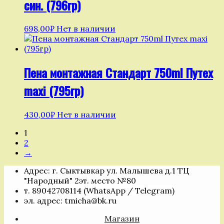
син. (796гр)
698,00
₽
Нет в наличии
Пена монтажная Стандарт 750ml Путех
maxi (795гр)
430,00
₽
Нет в наличии
1
2
→
Адрес: г. Сыктывкар ул. Малышева д.1 ТЦ
"Народный" 2эт. место №80
т. 89042708114 (WhatsApp / Telegram)
эл. адрес: tmicha@bk.ru
Магазин