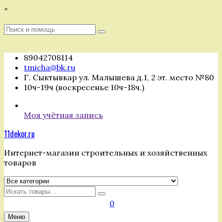
Перейти
×
к
содержимому
Поиск
Поиск
:
89042708114
tmicha@bk.ru
Г. Сыктывкар ул. Малышева д.1, 2 эт. место №80
10ч-19ч (воскресенье 10ч-18ч.)
Моя учётная запись
11dekor.ru
Интернет-магазин строительных и хозяйственных
товаров
Искать
0
Меню