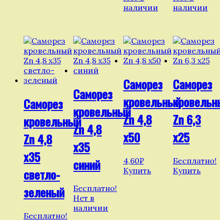
наличии
наличии
Саморез
Саморез
Саморез
кровельный
кровельн
Саморез
кровельный
Zn 4,8
Zn 6,3
кровельный
Zn 4,8
х50
х25
Zn 4,8
х35
х35
4,60
₽
Бесплатно!
синий
Купить
Купить
светло-
Бесплатно!
зеленый
Нет в
наличии
Бесплатно!