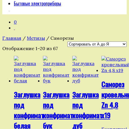
Бытовые электроприборы
0
Главная
/
Метизы
/ Саморезы
Отображение 1–20 из 67
Саморез
Заглушка
Заглушка
Заглушка
кровельн
под
под
под
Zn 4,8
конфримат
конфримат
конфримат
х19
белая
бук
дуб
Бесплатно!