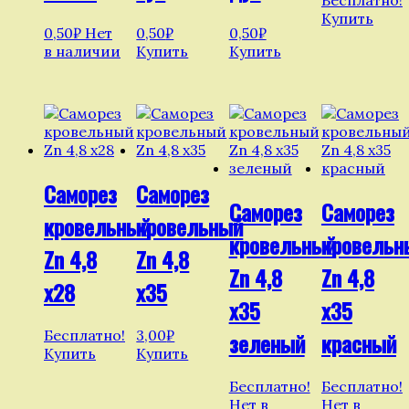
Купить
0,50
₽
Нет
0,50
₽
0,50
₽
в наличии
Купить
Купить
Саморез
Саморез
Саморез
Саморез
кровельный
кровельный
кровельный
кровельн
Zn 4,8
Zn 4,8
Zn 4,8
Zn 4,8
х28
х35
х35
х35
Бесплатно!
3,00
₽
зеленый
красный
Купить
Купить
Бесплатно!
Бесплатно!
Нет в
Нет в